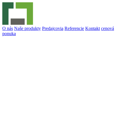
O nás
Naše produkty
Predajcovia
Referencie
Kontakt
cenová
ponuka