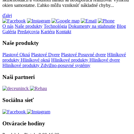
okien samostatne. Ľahko môžu vzniknúť nákladné chyby...
ďalej
O nás
Naše produkty
Technológia
Dokumenty na stiahnutie
Blog
Galéria
Predajcovia
Kariéra
Kontakt
Naše produkty
Plastové Okná
Plastové Dvere
Plastové Posuvné dvere
Hliníkové
produkty Hliníkové okná
Hliníkové produkty Hliníkové dvere
Hliníkové produkty Zdvižno-posuvné systémy
Naši partneri
Sociálna sieť
Otváracie hodiny