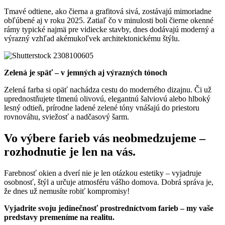
Tmavé odtiene, ako čierna a grafitová sivá, zostávajú mimoriadne
obľúbené aj v roku 2025. Zatiaľ čo v minulosti boli čierne okenné
rámy typické najmä pre vidiecke stavby, dnes dodávajú moderný a
výrazný vzhľad akémukoľvek architektonickému štýlu.
Zelená je späť – v jemných aj výrazných tónoch
Zelená farba si opäť nachádza cestu do moderného dizajnu. Či už
uprednostňujete tlmenú olivovú, elegantnú šalviovú alebo hlboký
lesný odtieň, prírodne ladené zelené tóny vnášajú do priestoru
rovnováhu, sviežosť a nadčasový šarm.
Vo výbere farieb vás neobmedzujeme –
rozhodnutie je len na vás.
Farebnosť okien a dverí nie je len otázkou estetiky – vyjadruje
osobnosť, štýl a určuje atmosféru vášho domova. Dobrá správa je,
že dnes už nemusíte robiť kompromisy!
Vyjadrite svoju jedinečnosť prostredníctvom farieb – my vaše
predstavy premeníme na realitu.