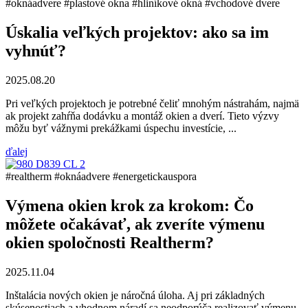
#oknáadvere
#plastové okna
#hliníkové okná
#vchodové dvere
Úskalia veľkých projektov: ako sa im
vyhnúť?
2025.08.20
Pri veľkých projektoch je potrebné čeliť mnohým nástrahám, najmä
ak projekt zahŕňa dodávku a montáž okien a dverí. Tieto výzvy
môžu byť vážnymi prekážkami úspechu investície, ...
ďalej
#realtherm
#oknáadvere
#energetickauspora
Výmena okien krok za krokom: Čo
môžete očakávať, ak zveríte výmenu
okien spoločnosti Realtherm?
2025.11.04
Inštalácia nových okien je náročná úloha. Aj pri základných
skúsenostiach a vhodnom náradí sa neodporúča realizovať výmenu