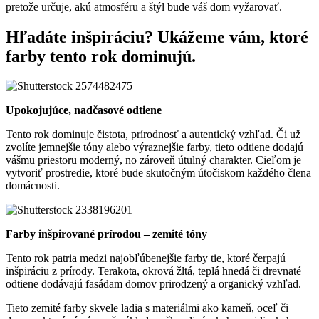
pretože určuje, akú atmosféru a štýl bude váš dom vyžarovať.
Hľadáte inšpiráciu? Ukážeme vám, ktoré
farby tento rok dominujú.
Upokojujúce, nadčasové odtiene
Tento rok dominuje čistota, prírodnosť a autentický vzhľad. Či už
zvolíte jemnejšie tóny alebo výraznejšie farby, tieto odtiene dodajú
vášmu priestoru moderný, no zároveň útulný charakter. Cieľom je
vytvoriť prostredie, ktoré bude skutočným útočiskom každého člena
domácnosti.
Farby inšpirované prírodou – zemité tóny
Tento rok patria medzi najobľúbenejšie farby tie, ktoré čerpajú
inšpiráciu z prírody. Terakota, okrová žltá, teplá hnedá či drevnaté
odtiene dodávajú fasádam domov prirodzený a organický vzhľad.
Tieto zemité farby skvele ladia s materiálmi ako kameň, oceľ či