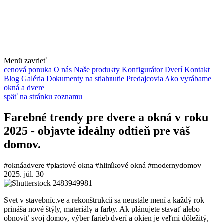
Menü
zavrieť
cenová ponuka
O nás
Naše produkty
Konfigurátor Dverí
Kontakt
Blog
Galéria
Dokumenty na stiahnutie
Predajcovia
Ako vyrábame
okná a dvere
späť na stránku zoznamu
Farebné trendy pre dvere a okná v roku
2025 - objavte ideálny odtieň pre váš
domov.
#oknáadvere
#plastové okna
#hliníkové okná
#modernydomov
2025. júl. 30
Svet v stavebníctve a rekonštrukcii sa neustále mení a každý rok
prináša nové štýly, materiály a farby. Ak plánujete stavať alebo
obnoviť svoj domov, výber farieb dverí a okien je veľmi dôležitý,