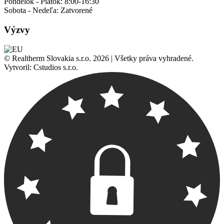
Pondelok - Piatok:
8:00-16:30
Sobota - Nedeľa:
Zatvorené
Výzvy
© Realtherm Slovakia s.r.o. 2026 | Všetky práva vyhradené.
Vytvoril: Cstudios s.r.o.