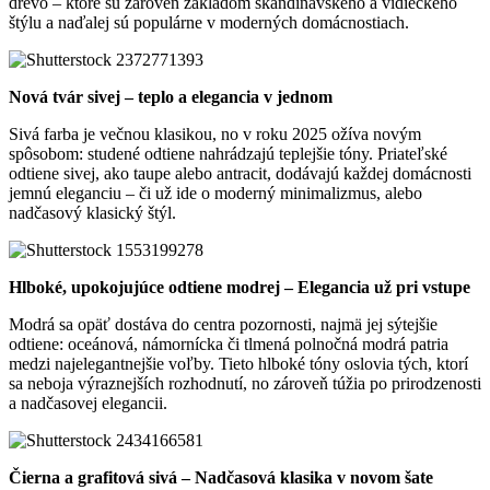
drevo – ktoré sú zároveň základom škandinávskeho a vidieckeho
štýlu a naďalej sú populárne v moderných domácnostiach.
Nová tvár sivej – teplo a elegancia v jednom
Sivá farba je večnou klasikou, no v roku 2025 ožíva novým
spôsobom: studené odtiene nahrádzajú teplejšie tóny. Priateľské
odtiene sivej, ako taupe alebo antracit, dodávajú každej domácnosti
jemnú eleganciu – či už ide o moderný minimalizmus, alebo
nadčasový klasický štýl.
Hlboké, upokojujúce odtiene modrej – Elegancia už pri vstupe
Modrá sa opäť dostáva do centra pozornosti, najmä jej sýtejšie
odtiene: oceánová, námornícka či tlmená polnočná modrá patria
medzi najelegantnejšie voľby. Tieto hlboké tóny oslovia tých, ktorí
sa neboja výraznejších rozhodnutí, no zároveň túžia po prirodzenosti
a nadčasovej elegancii.
Čierna a grafitová sivá – Nadčasová klasika v novom šate