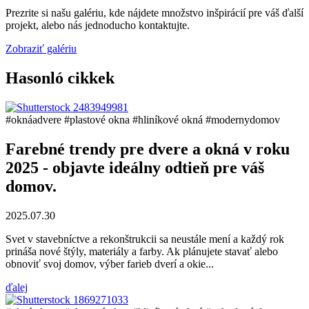
Prezrite si našu galériu, kde nájdete množstvo inšpirácií pre váš ďalší
projekt, alebo nás jednoducho kontaktujte.
Zobraziť galériu
Hasonló cikkek
#oknáadvere
#plastové okna
#hliníkové okná
#modernydomov
Farebné trendy pre dvere a okná v roku
2025 - objavte ideálny odtieň pre váš
domov.
2025.07.30
Svet v stavebníctve a rekonštrukcii sa neustále mení a každý rok
prináša nové štýly, materiály a farby. Ak plánujete stavať alebo
obnoviť svoj domov, výber farieb dverí a okie...
ďalej