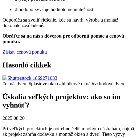
dlhodobo zvyšuje hodnotu nehnuteľnosti
Odporúča sa zvoliť riešenie, kde sú návrh, výroba a montáž
dokonale zosúladené.
Obráťte sa na nás s dôverou pre odbornú pomoc a cenovú
ponuku.
Získať cenovú ponuku
Hasonló cikkek
#oknáadvere
#plastové okna
#hliníkové okná
#vchodové dvere
Úskalia veľkých projektov: ako sa im
vyhnúť?
2025.08.20
Pri veľkých projektoch je potrebné čeliť mnohým nástrahám, najmä
ak projekt zahŕňa dodávku a montáž okien a dverí. Tieto výzvy