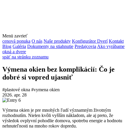
Menü
zavrieť
cenová ponuka
O nás
Naše produkty
Konfigurátor Dverí
Kontakt
Blog
Galéria
Dokumenty na stiahnutie
Predajcovia
Ako vyrábame
okná a dvere
späť na stránku zoznamu
Výmena okien bez komplikácií: Čo je
dobré si vopred ujasniť
#plastové okna
#vymena okien
2026. apr. 28
Výmena okien je pre mnohých ľudí významným životným
rozhodnutím. Nielen kvôli vyšším nákladom, ale aj preto, že
výsledok ovplyvní pohodlie domova, spotrebu energie a hodnotu
nehnuteľnosti na mnoho rokov dopredu.