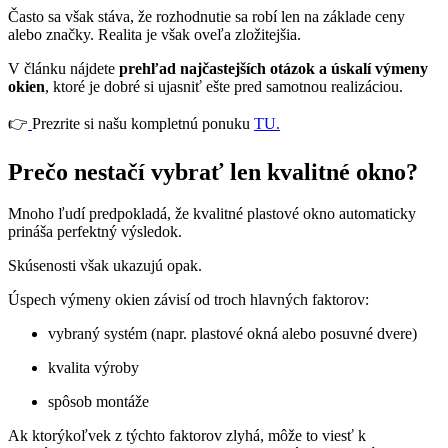
Často sa však stáva, že rozhodnutie sa robí len na základe ceny
alebo značky. Realita je však oveľa zložitejšia.
V článku nájdete
prehľad najčastejších otázok a úskalí výmeny
okien
, ktoré je dobré si ujasniť ešte pred samotnou realizáciou.
👉
Prezrite si našu kompletnú ponuku
TU.
Prečo nestačí vybrať len kvalitné okno?
Mnoho ľudí predpokladá, že kvalitné plastové okno automaticky
prináša perfektný výsledok.
Skúsenosti však ukazujú opak.
Úspech výmeny okien závisí od troch hlavných faktorov:
vybraný systém (napr. plastové okná alebo posuvné dvere)
kvalita výroby
spôsob montáže
Ak ktorýkoľvek z týchto faktorov zlyhá, môže to viesť k