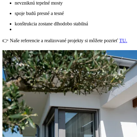
nevzniknú tepelné mosty
spoje budú presné a tesné
konštrukcia zostane dlhodobo stabilná
👉 Naše referencie a realizované projekty si môžete pozrieť
TU.