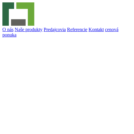
O nás
Naše produkty
Predajcovia
Referencie
Kontakt
cenová
ponuka