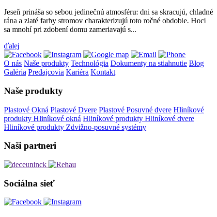
Jeseň prináša so sebou jedinečnú atmosféru: dni sa skracujú, chladné
rána a zlaté farby stromov charakterizujú toto ročné obdobie. Hoci
sa mnohí pri zdobení domu zameriavajú s...
ďalej
O nás
Naše produkty
Technológia
Dokumenty na stiahnutie
Blog
Galéria
Predajcovia
Kariéra
Kontakt
Naše produkty
Plastové Okná
Plastové Dvere
Plastové Posuvné dvere
Hliníkové
produkty Hliníkové okná
Hliníkové produkty Hliníkové dvere
Hliníkové produkty Zdvižno-posuvné systémy
Naši partneri
Sociálna sieť