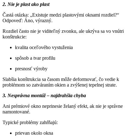
2. Nie je plast ako plast
Častá otázka: „Existuje medzi plastovými oknami rozdiel?“
Odpoveď: Áno, výrazný.
Rozdiel často nie je viditeľný zvonku, ale ukrýva sa vo vnútri
konštrukcie:
kvalita oceľového vystuženia
spôsob a tvar profilu
presnosť výroby
Slabšia konštrukcia sa časom môže deformovať, čo vedie k
problémom so zatváraním okien a zvýšenej tepelnej strate.
3. Nesprávna montáž – najdrahšia chyba
Ani prémiové okno neprinesie želaný efekt, ak nie je správne
namontované.
Typické problémy zahŕňajú:
prievan okolo okna